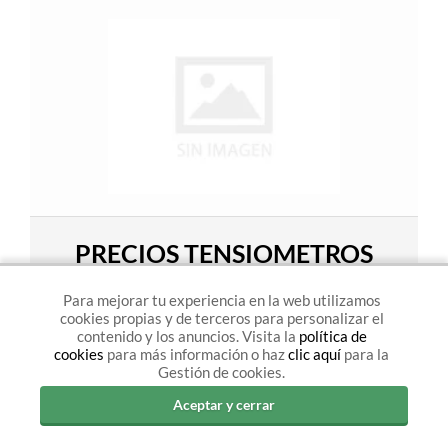
PRECIOS TENSIOMETROS
DIGITALES
Para mejorar tu experiencia en la web utilizamos
cookies propias y de terceros para personalizar el
Para el cuidado de la presión sanguínea es necesario
contenido y los anuncios. Visita la
política de
cookies
para más información o haz
clic aquí
para la
comprar uno de los mejores tensiómetros digitales.
Gestión de cookies.
Aceptar y cerrar
VER PRODUCTOS