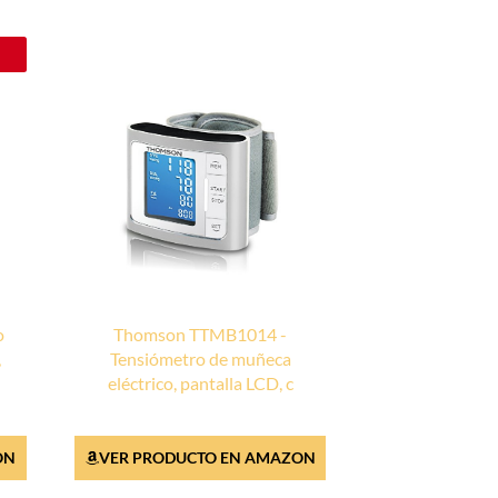
o
Thomson TTMB1014 -
,
Tensiómetro de muñeca
eléctrico, pantalla LCD, c
ON
VER PRODUCTO EN AMAZON