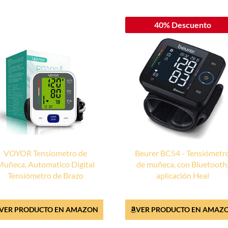
40% Descuento
VOYOR Tensiometro de
Beurer BC54 - Tensiómetr
Muñeca, Automatico Digital
de muñeca, con Bluetooth
Tensiómetro de Brazo
aplicación Heal
VER PRODUCTO EN AMAZON
VER PRODUCTO EN AMAZ