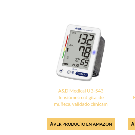
A&D Medical UB-543
Tensiómetro digital de
muñeca, validado clínicam
VER PRODUCTO EN AMAZON