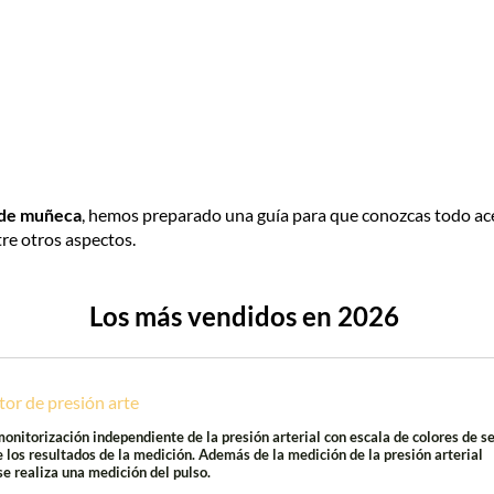
 de muñeca
, hemos preparado una guía para que conozcas todo ace
tre otros aspectos.
Los más vendidos en 2026
r de presión arte
monitorización independiente de la presión arterial con escala de colores de 
de los resultados de la medición. Además de la medición de la presión arterial
e realiza una medición del pulso.