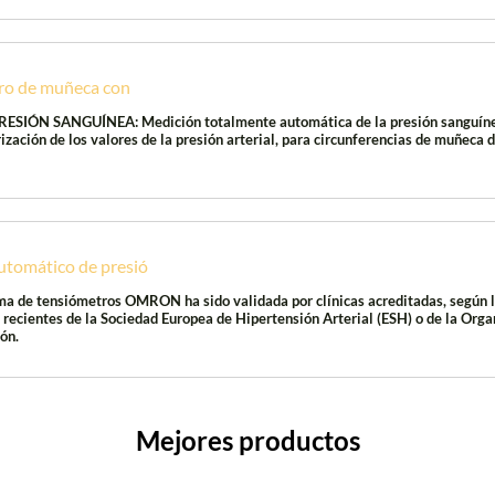
ro de muñeca con
IÓN SANGUÍNEA: Medición totalmente automática de la presión sanguíne
zación de los valores de la presión arterial, para circunferencias de muñeca d
omático de presió
ma de tensiómetros OMRON ha sido validada por clínicas acreditadas, según 
 recientes de la Sociedad Europea de Hipertensión Arterial (ESH) o de la Orga
ón.
Mejores productos