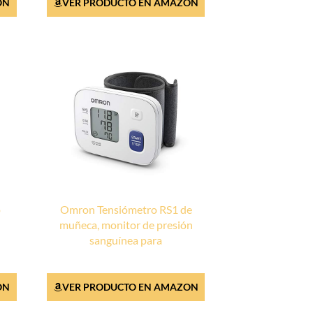
ON
VER PRODUCTO EN AMAZON
o
Omron Tensiómetro RS1 de
muñeca, monitor de presión
sanguínea para
ON
VER PRODUCTO EN AMAZON